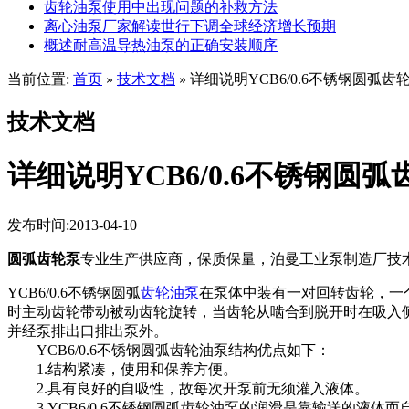
齿轮油泵使用中出现问题的补救方法
离心油泵厂家解读世行下调全球经济增长预期
概述耐高温导热油泵的正确安装顺序
当前位置:
首页
技术文档
详细说明YCB6/0.6不锈钢圆弧
»
»
技术文档
详细说明YCB6/0.6不锈钢圆
发布时间:2013-04-10
圆弧齿轮泵
专业生产供应商，保质保量，泊曼工业泵制造厂技
YCB6/0.6不锈钢圆弧
齿轮油泵
在泵体中装有一对回转齿轮，一
时主动齿轮带动被动齿轮旋转，当齿轮从啮合到脱开时在吸入
并经泵排出口排出泵外。
YCB6/0.6不锈钢圆弧齿轮油泵结构优点如下：
1.结构紧凑，使用和保养方便。
2.具有良好的自吸性，故每次开泵前无须灌入液体。
3.YCB6/0.6不锈钢圆弧齿轮油泵的润滑是靠输送的液体