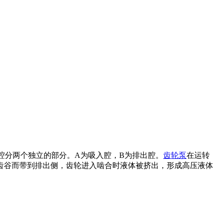
腔分两个独立的部分。A为吸入腔，B为排出腔。
齿轮泵
在运转
齿谷而带到排出侧，齿轮进入啮合时液体被挤出，形成高压液体