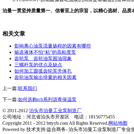
泊曼一贯坚持质量第一、信誉至上的宗旨，以精心选材、品质卓越、
相关文章
影响离心油泵流量扬程的因素有哪些
输送液体不怕“粘”的高粘度泵
齿轮泵、齿轮油泵困油现象
三螺杆泵的优点及缺点
如何加工圆弧齿轮泵壳体孔
齿轮油泵输出排量的相关因素
上一篇:
联系我们
下一篇:
如何选购rcb系列沥青保温泵
© 2011-2012
泊头市泊曼工业泵制造厂
公司地址：河北省泊头市开发区 电话：18150775455
Copyright 2011 - 2012 bttyyb.com All Rights Reserved.
网站地图
Powered by 技术支持:益合商务- 泊头市泊曼工业泵制造厂专