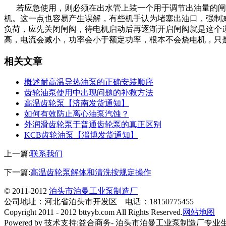
若应急使用，则必须在出水管上装一个用于调节出油量的闸阀
机。这一点也容易产生误解，有些机手认为堵塞出油口，强制
负荷，应先关闭闸阀，待电机启动后再逐渐开启闸阀就是这个
高，电流会减小，功率会小于额定功率，根本不会烧电机，只
相关文章
概述耐高温导热油泵的正确安装顺序
齿轮油泵使用中出现问题的补救方法
高温齿轮泵【济南发货通知】
如何有效防止离心油泵汽蚀？
外润滑齿轮泵于普通齿轮泵的真正区别
KCB齿轮油泵【淄博发货通知】
上一篇:
联系我们
下一篇:
高温齿轮泵解体和清洗按规定操作
© 2011-2012
泊头市泊曼工业泵制造厂
公司地址：河北省泊头市开发区 电话：18150775455
Copyright 2011 - 2012 bttyyb.com All Rights Reserved.
网站地图
Powered by 技术支持:益合商务- 泊头市泊曼工业泵制造厂专